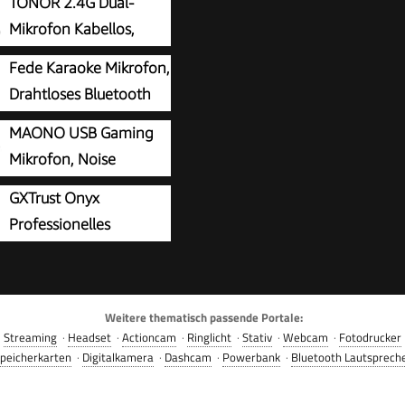
TONOR 2.4G Dual-
Mikrofon Kabellos,
Wiederaufladbares
Fede Karaoke Mikrofon,
ro Set, TW-220
Drahtloses Bluetooth
Mikrofon für Kinder,
MAONO USB Gaming
Geschenke Spielzeug für
Mikrofon, Noise
r Mädchen Jungen,
Cancellation
GXTrust Onyx
es KTV Lautsprecher
ator Microphone mit
Professionelles
r für Smartphone PC
in, Monitoring, Pop-
Mikrofon mit Arm,
ür Streaming, Podcast,
arakteristik
YouTube, Discord, PC,
r, PS4&5, Mac,
Weitere thematisch passende Portale:
Streaming
·
Headset
·
Actioncam
·
Ringlicht
·
Stativ
·
Webcam
·
Fotodrucker
，Schwarz
peicherkarten
·
Digitalkamera
·
Dashcam
·
Powerbank
·
Bluetooth Lautsprech