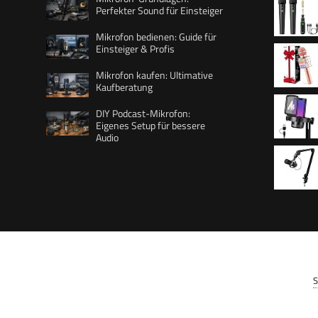
Perfekter Sound für Einsteiger
Mikrofon bedienen: Guide für
Einsteiger & Profis
Funkmik
Mikrofon kaufen: Ultimative
Kaufberatung
DIY Podcast-Mikrofon:
Lustige 
Eigenes Setup für bessere
Teenage
Audio
Tragbar
Kondens
Recorde
Mute, Ga
Filter f
Nierench
Twitch, 
Compute
DGM20
S