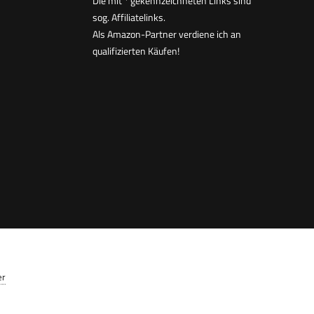
Die mit * gekennzeichneten Links sind
sog. Affiliatelinks.
Als Amazon-Partner verdiene ich an
qualifizierten Käufen!
er