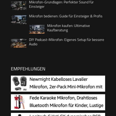
Mikrofon-Grundlagen: Perfekter Sound für
Einsteiger
Mikrofon bedienen: Guide für Einsteiger & Profis
Mikrofon kaufen: Ultimative
Kaufberatung
DIY Podcast-Mikrofon: Eigenes Setup für bessere
Audio
EMPFEHLUNGEN
Newmight Kabelloses Lavalier
Mikrofon, 2er-Pack Mini-Mikrofon mit
Rauschunterdrückung, Auto-Pairing
Fede Karaoke Mikrofon, Drahtloses
und Stummschaltung und Reverb für Vlogging,
Bluetooth Mikrofon für Kinder, Lustige
Videoaufnahmen, TikTok, YouTube
Geschenke Spielzeug für Teenager