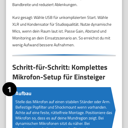
Bandbreite und reduziert Ablenkungen.
Kurz gesagt: Wähle USB für unkomplizierten Start. Wähle
XLR und Kondensator für Studioqualität. Nutze dynamische
Mics, wenn dein Raum laut ist. Passe Gain, Abstand und
Monitoring an dein Einsatzszenario an. So erreichst du mit
wenig Aufwand bessere Aufnahmen.
Schritt-für-Schritt: Komplettes
Mikrofon-Setup für Einsteiger
Aufbau
Stelle das Mikrofon auf einen stabilen Ständer oder Arm.
Befestige Popfilter und Shockmount wenn vorhanden.
Achte auf eine feste, rüttelfreie Montage. Positioniere das
Mikrofon so, dass es auf deine Mundregion zeigt. Bei
dynamischen Mikrofonen sitzt du näher. Bei