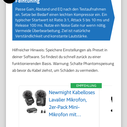
Feintuning
Passe Gain, Abstand und EQ nach den Testaufnahmen
an. Setze bei Bedarf einen leichten Kompressor ein. Ein
typischer Startwert ist Ratio 3:1, Attack 5 bis 10 ms und
Release 100 ms. Nutze ein Noise Gate nur wenn nötig.
Vermeide Überbearbeitung. Ziel ist natürliche
Verständlichkeit und konstante Lautstärke.
Hilfreicher Hinweis: Speichere Einstellungen als Preset in
deiner Software. So findest du schnell zurück zu einer
funktionierenden Basis. Warnung: Schalte Phantomspeisung
ab bevor du Kabel ziehst, um Schäden zu vermeiden.
EMPFEHLUNG
Newmight Kabelloses
Lavalier Mikrofon,
2er-Pack Mini-
Mikrofon mit
Rauschunterdrückung,