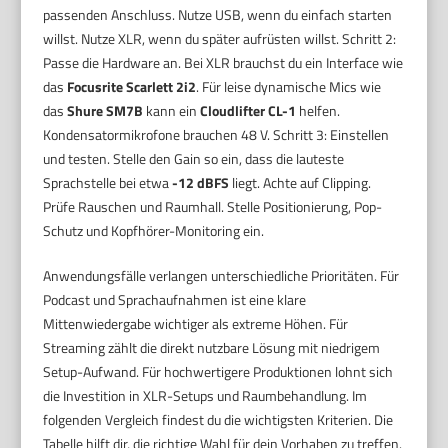
passenden Anschluss. Nutze USB, wenn du einfach starten
willst. Nutze XLR, wenn du später aufrüsten willst. Schritt 2:
Passe die Hardware an. Bei XLR brauchst du ein Interface wie
das
Focusrite Scarlett 2i2
. Für leise dynamische Mics wie
das
Shure SM7B
kann ein
Cloudlifter CL-1
helfen.
Kondensatormikrofone brauchen 48 V. Schritt 3: Einstellen
und testen. Stelle den Gain so ein, dass die lauteste
Sprachstelle bei etwa
-12 dBFS
liegt. Achte auf Clipping.
Prüfe Rauschen und Raumhall. Stelle Positionierung, Pop-
Schutz und Kopfhörer-Monitoring ein.
Anwendungsfälle verlangen unterschiedliche Prioritäten. Für
Podcast und Sprachaufnahmen ist eine klare
Mittenwiedergabe wichtiger als extreme Höhen. Für
Streaming zählt die direkt nutzbare Lösung mit niedrigem
Setup-Aufwand. Für hochwertigere Produktionen lohnt sich
die Investition in XLR-Setups und Raumbehandlung. Im
folgenden Vergleich findest du die wichtigsten Kriterien. Die
Tabelle hilft dir, die richtige Wahl für dein Vorhaben zu treffen.