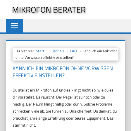
Zum
MIKROFON BERATER
Inhalt
springen
Du bist hier:
Start
→
Tutorials
→
FAQ
→ Kann ich ein Mikrofon
ohne Vorwissen effektiv einstellen?
KANN ICH EIN MIKROFON OHNE VORWISSEN
EFFEKTIV EINSTELLEN?
Du stellst ein Mikrofon auf und es klingt nicht so, wie du es
dir vorstellst. Es rauscht. Der Pegel ist zu hoch oder zu
niedrig. Der Raum klingt hallig oder dünn. Solche Probleme
schrecken viele ab. Sie führen zu Unsicherheit. Du denkst, du
brauchst jahrelange Erfahrung oder teures Equipment. Das
stimmt nicht.