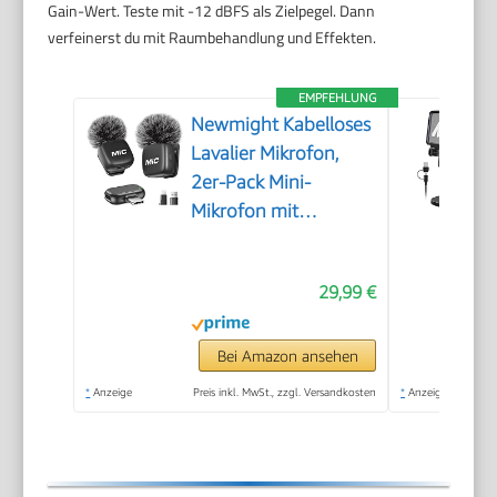
Gain-Wert. Teste mit -12 dBFS als Zielpegel. Dann
verfeinerst du mit Raumbehandlung und Effekten.
EMPFEHLUNG
Newmight Kabelloses
Lavalier Mikrofon,
2er-Pack Mini-
Mikrofon mit
Rauschunterdrückung,
Auto-Pairing und
29,99 €
Stummschaltung und
Reverb für Vlogging,
Videoaufnahmen,
Bei Amazon ansehen
TikTok, YouTube
*
Anzeige
Preis inkl. MwSt., zzgl. Versandkosten
*
Anzeige