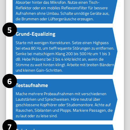
Absorber hinter das Mikrofon. Nutze einen Tisch-
Reflektor oder ein mobiles Reflexionsfilter für bessere
Aufnahmen ohne Umbau. Schalte unnötige Geräte aus,
die Brummen oder Lüftergeräusche erzeugen.
Grund-Equalizing
Starte mit wenigen Korrekturen. Setze einen Highpass
bei etwa 80 Hz, um tieffrequente Störungen zu entfernen.
Senke bei matschigem Klang 200 bis 500 Hz um 1 bis 3
dB. Hebe Präsenz bei 2 bis 4 kHz leicht an, wenn die
Stimme zu weit hinten klingt. Arbeite mit breiten Bändern
und kleinen Gain-Schritten.
Testaufnahme
Mache mehrere Probeaufnahmen mit verschiedenen
Lautstärken und Sprechweisen. Höre neutral über
geschlossene Kopfhörer oder Studiomonitore. Achte auf
Rauschen, Sibilanten und Plopps. Markiere Passagen, die
zu laut oder zu leise sind.