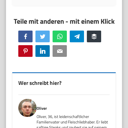
Facebook
Twitter
WhatsApp
Telegram
Buffer
Pinterest
LinkedIn
Email
Wer schreibt hier?
Oliver
Oliver, 36, ist leidenschaftlicher
Familienvater und Fleischliebhaber. Er liebt
saftige Steaks und zaubert sie auf seinem