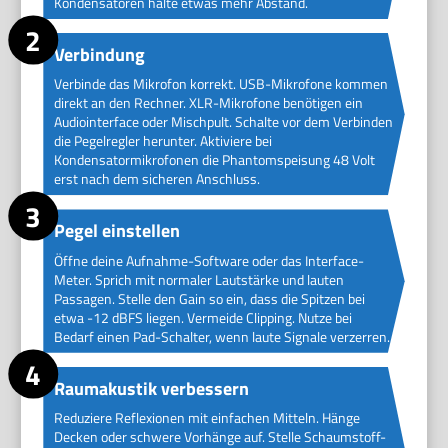
Kondensatoren halte etwas mehr Abstand.
Verbindung
Verbinde das Mikrofon korrekt. USB-Mikrofone kommen
direkt an den Rechner. XLR-Mikrofone benötigen ein
Audiointerface oder Mischpult. Schalte vor dem Verbinden
die Pegelregler herunter. Aktiviere bei
Kondensatormikrofonen die Phantomspeisung 48 Volt
erst nach dem sicheren Anschluss.
Pegel einstellen
Öffne deine Aufnahme-Software oder das Interface-
Meter. Sprich mit normaler Lautstärke und lauten
Passagen. Stelle den Gain so ein, dass die Spitzen bei
etwa -12 dBFS liegen. Vermeide Clipping. Nutze bei
Bedarf einen Pad-Schalter, wenn laute Signale verzerren.
Raumakustik verbessern
Reduziere Reflexionen mit einfachen Mitteln. Hänge
Decken oder schwere Vorhänge auf. Stelle Schaumstoff-