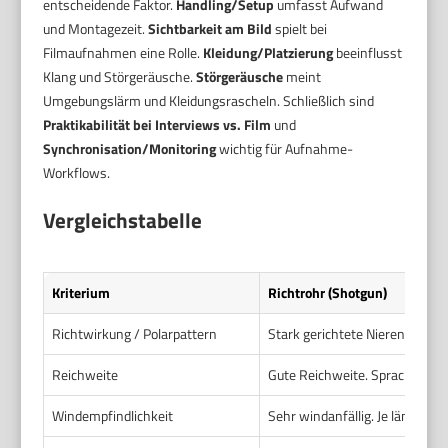
entscheidende Faktor.
Handling/Setup
umfasst Aufwand
und Montagezeit.
Sichtbarkeit am Bild
spielt bei
Filmaufnahmen eine Rolle.
Kleidung/Platzierung
beeinflusst
Klang und Störgeräusche.
Störgeräusche
meint
Umgebungslärm und Kleidungsrascheln. Schließlich sind
Praktikabilität bei Interviews vs. Film
und
Synchronisation/Monitoring
wichtig für Aufnahme-
Workflows.
Vergleichstabelle
Kriterium
Richtrohr (Shotgun)
Richtwirkung / Polarpattern
Stark gerichtete Nieren- oder S
Reichweite
Gute Reichweite. Sprache aus
Windempfindlichkeit
Sehr windanfällig. Je länger d