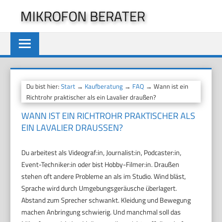
Zum
MIKROFON BERATER
Inhalt
springen
Du bist hier:
Start
→
Kaufberatung
→
FAQ
→ Wann ist ein
Richtrohr praktischer als ein Lavalier draußen?
WANN IST EIN RICHTROHR PRAKTISCHER ALS
EIN LAVALIER DRAUSSEN?
Du arbeitest als Videograf:in, Journalist:in, Podcaster:in,
Event-Techniker:in oder bist Hobby-Filmer:in. Draußen
stehen oft andere Probleme an als im Studio. Wind bläst,
Sprache wird durch Umgebungsgeräusche überlagert.
Abstand zum Sprecher schwankt. Kleidung und Bewegung
machen Anbringung schwierig. Und manchmal soll das