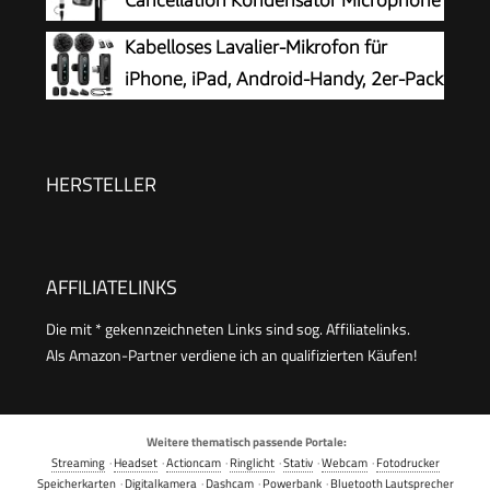
Cancellation Kondensator Microphone
Videoaufnahmen, TikTok, YouTube
mit Mute, Gain, Monitoring, Pop-Filter
Kabelloses Lavalier-Mikrofon für
für Streaming, Podcast, Twitch, YouTube,
iPhone, iPad, Android-Handy, 2er-Pack
Discord, PC, Computer, PS4&5, Mac, DGM20，
Mini-Mikrofon mit
Schwarz
Rauschunterdrückung, Auto-Pairing und
Stummschaltung und Reverb für Vlogging,
HERSTELLER
Videoaufnahmen, TikTok, YouTube
AFFILIATELINKS
Die mit * gekennzeichneten Links sind sog. Affiliatelinks.
Als Amazon-Partner verdiene ich an qualifizierten Käufen!
Weitere thematisch passende Portale:
Streaming
·
Headset
·
Actioncam
·
Ringlicht
·
Stativ
·
Webcam
·
Fotodrucker
Speicherkarten
·
Digitalkamera
·
Dashcam
·
Powerbank
·
Bluetooth Lautsprecher