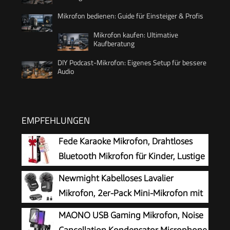
Mikrofon bedienen: Guide für Einsteiger & Profis
Mikrofon kaufen: Ultimative
Kaufberatung
DIY Podcast-Mikrofon: Eigenes Setup für bessere
Audio
EMPFEHLUNGEN
Fede Karaoke Mikrofon, Drahtloses
Bluetooth Mikrofon für Kinder, Lustige
Geschenke Spielzeug für Teenager
Newmight Kabelloses Lavalier
Mädchen Jungen, Tragbares KTV Lautsprecher
Mikrofon, 2er-Pack Mini-Mikrofon mit
Recorder für Smartphone PC
Rauschunterdrückung, Auto-Pairing
MAONO USB Gaming Mikrofon, Noise
und Stummschaltung und Reverb für Vlogging,