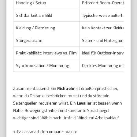
Handling / Setup
Erfordert Boom-Operator oder 
Sichtbarkeit am Bild
Typischerweise außerhalb des B
Kleidung / Platzierung
Kein Kontakt zur Kleidung erf
Störgeräusche
Seiten- und Hintergrundlärm wi
Praktikabilität: Interviews vs. Film
Ideal für Outdoor-Interviews mi
Synchronisation / Monitoring
Direktes Monitoring möglich. K
Zusammenfassend: Ein
Richtrohr
ist draußen praktischer,
wenn du Distanz überbrücken musst und du störende
Seitenquellen reduzieren willst. Ein
Lavalier
ist besser, wenn
Nähe, Bewegungsfreiheit und konstante Sprachpegel
wichtiger sind. Wähle nach Umfeld, Wind und Arbeitsablauf.
<div class=’article-compare-main‘>