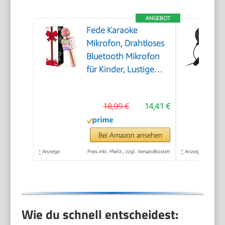
ANGEBOT
Fede Karaoke
Mikrofon, Drahtloses
Bluetooth Mikrofon
für Kinder, Lustige
Geschenke Spielzeug
für Teenager
18,99 €
14,41 €
Mädchen Jungen,
Tragbares KTV
Lautsprecher
Bei Amazon ansehen
Recorder für
*
Anzeige
Preis inkl. MwSt., zzgl. Versandkosten
*
Anzeige
Smartphone PC
Wie du schnell entscheidest: