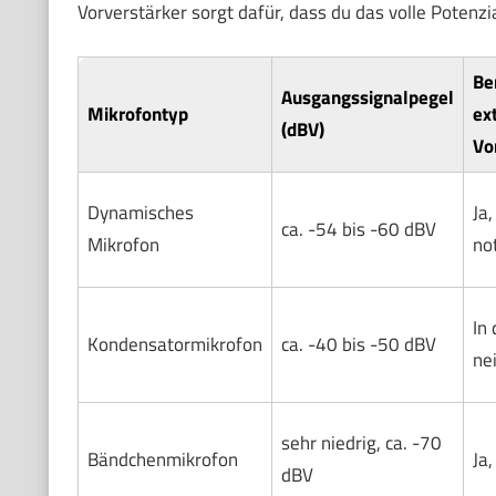
Vorverstärker sorgt dafür, dass du das volle Potenz
Be
Ausgangssignalpegel
Mikrofontyp
ex
(dBV)
Vo
Dynamisches
Ja,
ca. -54 bis -60 dBV
Mikrofon
no
In 
Kondensatormikrofon
ca. -40 bis -50 dBV
ne
sehr niedrig, ca. -70
Bändchenmikrofon
Ja
dBV