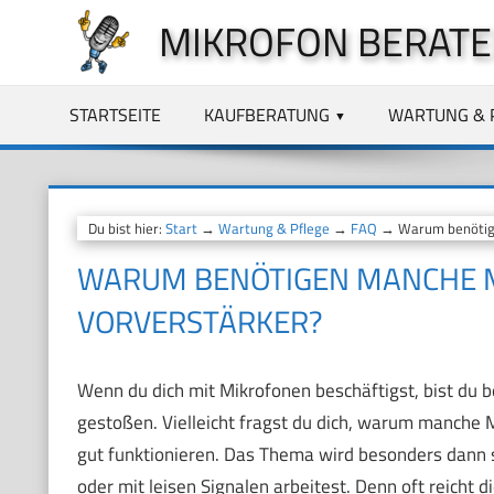
Zum
MIKROFON BERATE
Inhalt
springen
STARTSEITE
KAUFBERATUNG
WARTUNG & 
Du bist hier:
Start
→
Wartung & Pflege
→
FAQ
→ Warum benötige
WARUM BENÖTIGEN MANCHE M
VORVERSTÄRKER?
Wenn du dich mit Mikrofonen beschäftigst, bist du b
gestoßen. Vielleicht fragst du dich, warum manche
gut funktionieren. Das Thema wird besonders dan
oder mit leisen Signalen arbeitest. Denn oft reicht 