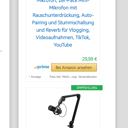
Mikrofon, 2er-Pack Mini-
Mikrofon mit
Rauschunterdrückung, Auto-
Pairing und Stummschaltung
und Reverb für Vlogging,
Videoaufnahmen, TikTok,
YouTube
29,99 €
Bei Amazon ansehen
*
Anzeige
Preis inkl. MwSt., zzgl. Versandkosten
EMPFEHLUNG
s