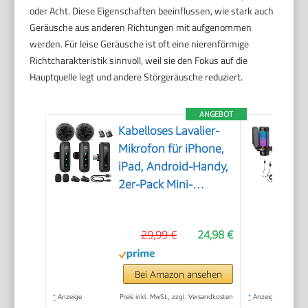
oder Acht. Diese Eigenschaften beeinflussen, wie stark auch
Geräusche aus anderen Richtungen mit aufgenommen
werden. Für leise Geräusche ist oft eine nierenförmige
Richtcharakteristik sinnvoll, weil sie den Fokus auf die
Hauptquelle legt und andere Störgeräusche reduziert.
ANGEBOT
Kabelloses Lavalier-
Mikrofon für iPhone,
iPad, Android-Handy,
2er-Pack Mini-
Mikrofon mit
Rauschunterdrückung,
29,99 €
24,98 €
Auto-Pairing und
Stummschaltung und
Reverb für Vlogging,
Bei Amazon ansehen
Videoaufnahmen,
*
Anzeige
Preis inkl. MwSt., zzgl. Versandkosten
*
Anzeige