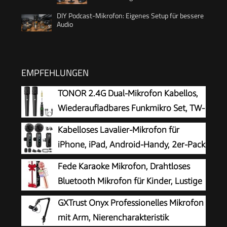
DIY Podcast-Mikrofon: Eigenes Setup für bessere
Audio
EMPFEHLUNGEN
TONOR 2.4G Dual-Mikrofon Kabellos,
Wiederaufladbares Funkmikro Set, TW-
220
Kabelloses Lavalier-Mikrofon für
iPhone, iPad, Android-Handy, 2er-Pack
Mini-Mikrofon mit
Fede Karaoke Mikrofon, Drahtloses
Rauschunterdrückung, Auto-Pairing und
Bluetooth Mikrofon für Kinder, Lustige
Stummschaltung und Reverb für Vlogging,
Geschenke Spielzeug für Teenager
GXTrust Onyx Professionelles Mikrofon
Videoaufnahmen, TikTok, YouTube
Mädchen Jungen, Tragbares KTV Lautsprecher
mit Arm, Nierencharakteristik
Recorder für Smartphone PC