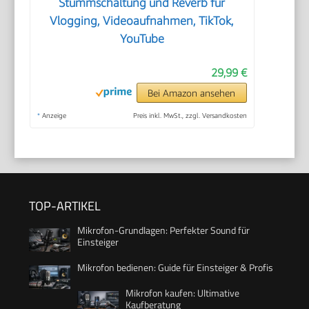
Stummschaltung und Reverb für
Vlogging, Videoaufnahmen, TikTok,
YouTube
29,99 €
Bei Amazon ansehen
*
Anzeige
Preis inkl. MwSt., zzgl. Versandkosten
TOP-ARTIKEL
Mikrofon-Grundlagen: Perfekter Sound für
Einsteiger
Mikrofon bedienen: Guide für Einsteiger & Profis
Mikrofon kaufen: Ultimative
Kaufberatung