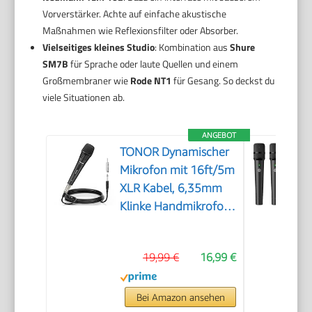
Vorverstärker. Achte auf einfache akustische
Maßnahmen wie Reflexionsfilter oder Absorber.
Vielseitiges kleines Studio
: Kombination aus
Shure
SM7B
für Sprache oder laute Quellen und einem
Großmembraner wie
Rode NT1
für Gesang. So deckst du
viele Situationen ab.
ANGEBOT
TONOR Dynamischer
Mikrofon mit 16ft/5m
XLR Kabel, 6,35mm
Klinke Handmikrofon
Microphone
kompatibel mit
19,99 €
16,99 €
Karaoke Maschine, für
Bühne, Studio, KTV &
Heimgebrauch Audio
Bei Amazon ansehen