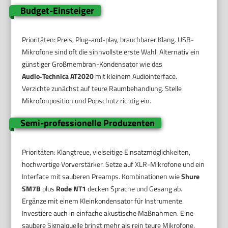
Budget-Einsteiger
Prioritäten: Preis, Plug-and-play, brauchbarer Klang. USB-
Mikrofone sind oft die sinnvollste erste Wahl. Alternativ ein
günstiger Großmembran-Kondensator wie das
Audio‑Technica AT2020
mit kleinem Audiointerface.
Verzichte zunächst auf teure Raumbehandlung. Stelle
Mikrofonposition und Popschutz richtig ein.
Semi-professionelle Produzenten
Prioritäten: Klangtreue, vielseitige Einsatzmöglichkeiten,
hochwertige Vorverstärker. Setze auf XLR-Mikrofone und ein
Interface mit sauberen Preamps. Kombinationen wie
Shure
SM7B
plus
Rode NT1
decken Sprache und Gesang ab.
Ergänze mit einem Kleinkondensator für Instrumente.
Investiere auch in einfache akustische Maßnahmen. Eine
saubere Signalquelle bringt mehr als rein teure Mikrofone.