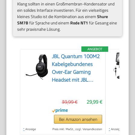
Klang sollten in einen Großmembran-Kondensator und
ein solides Interface investieren. Für ein vielseitiges
kleines Studio ist die Kombination aus einem
Shure
SM7B
für Sprache und einem
Rode NT1
für Gesang eine
sehr praxisnahe Lösung.
ANGEBOT
JBL Quantum 100M2
Kabelgebundenes
Over-Ear Gaming
Headset mit JBL
QuantumSOUND
Signature, 3,5-mm-
39,99 €
29,99 €
Klinke, Multi-
Plattform-
Kompatibilität und
Bei Amazon ansehen
abnehmbarem
*
Anzeige
Preis inkl. MwSt., zzgl. Versandkosten
*
Anzeige
Mikrofon mit