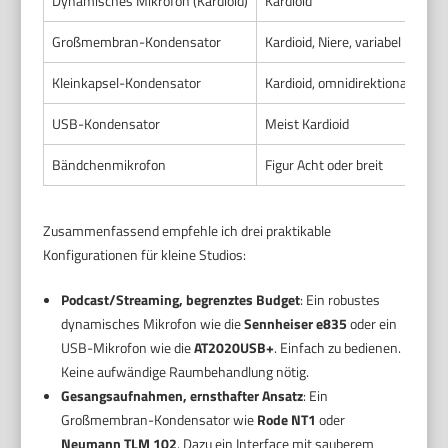
Dynamisches Mikrofon (Kardioid)
Kardioid
Pod
Großmembran-Kondensator
Kardioid, Niere, variabel
Stu
Kleinkapsel-Kondensator
Kardioid, omnidirektional
Aku
USB-Kondensator
Meist Kardioid
Pod
Bändchenmikrofon
Figur Acht oder breit
Git
Zusammenfassend empfehle ich drei praktikable
Konfigurationen für kleine Studios:
Podcast/Streaming, begrenztes Budget
: Ein robustes
dynamisches Mikrofon wie die
Sennheiser e835
oder ein
USB-Mikrofon wie die
AT2020USB+
. Einfach zu bedienen.
Keine aufwändige Raumbehandlung nötig.
Gesangsaufnahmen, ernsthafter Ansatz
: Ein
Großmembran-Kondensator wie
Rode NT1
oder
Neumann TLM 102
. Dazu ein Interface mit sauberem