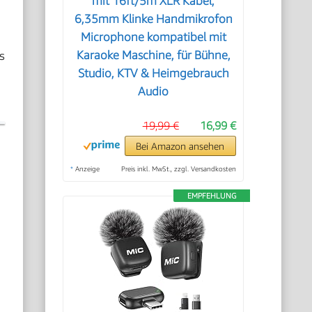
mit 16ft/5m XLR Kabel,
6,35mm Klinke Handmikrofon
Microphone kompatibel mit
s
Karaoke Maschine, für Bühne,
Studio, KTV & Heimgebrauch
Audio
19,99 €
16,99 €
Bei Amazon ansehen
*
Anzeige
Preis inkl. MwSt., zzgl. Versandkosten
EMPFEHLUNG