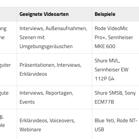
Geeignete Videoarten
Beispiele
ung
Interviews, Außenaufnahmen,
Rode VideoMic
he
Szenen mit
Pro+, Sennheiser
Umgebungsgeräuschen
MKE 600
Shure MVL,
guter
Präsentationen, Interviews,
Sennheiser EW
Erklärvideos
112P G4
gute
Interviews, Reportagen,
Shure SM58, Sony
Events
ECM77B
g,
Erklärvideos, Voiceovers,
Blue Yeti, Rode NT-
ble
Webinare
USB