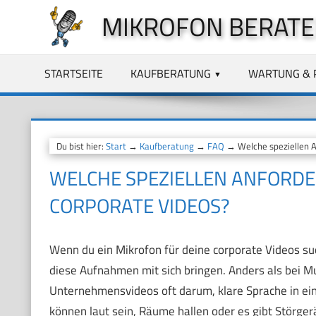
Zum
MIKROFON BERATE
Inhalt
springen
STARTSEITE
KAUFBERATUNG
WARTUNG & 
Du bist hier:
Start
→
Kaufberatung
→
FAQ
→ Welche speziellen A
WELCHE SPEZIELLEN ANFORDE
CORPORATE VIDEOS?
Wenn du ein Mikrofon für deine corporate Videos su
diese Aufnahmen mit sich bringen. Anders als bei 
Unternehmensvideos oft darum, klare Sprache in ei
können laut sein, Räume hallen oder es gibt Störger