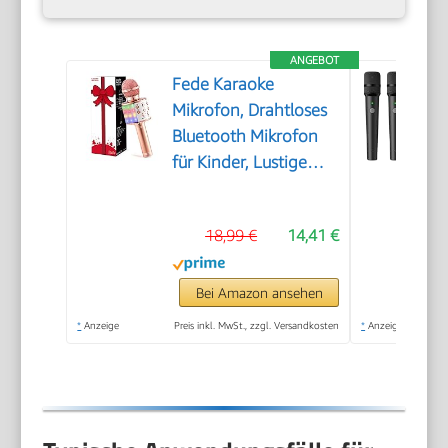
ANGEBOT
Fede Karaoke
Mikrofon, Drahtloses
Bluetooth Mikrofon
für Kinder, Lustige
Geschenke Spielzeug
für Teenager
18,99 €
14,41 €
Mädchen Jungen,
Tragbares KTV
Lautsprecher
Bei Amazon ansehen
Recorder für
*
Anzeige
Preis inkl. MwSt., zzgl. Versandkosten
*
Anzeige
Smartphone PC