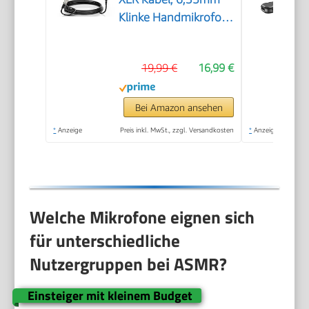
Klinke Handmikrofon
Microphone
kompatibel mit
19,99 €
16,99 €
Karaoke Maschine, für
Bühne, Studio, KTV &
Heimgebrauch Audio
Bei Amazon ansehen
*
Anzeige
Preis inkl. MwSt., zzgl. Versandkosten
*
Anzeige
Welche Mikrofone eignen sich
für unterschiedliche
Nutzergruppen bei ASMR?
Einsteiger mit kleinem Budget