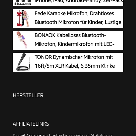
iPhone, iPad, Android-Handy, 2er-Pack
Mini-Mikrofon mit
Fede Karaoke Mikrofon, Drahtloses
Rauschunterdrückung, Auto-Pairing und
Bluetooth Mikrofon für Kinder, Lustige
Stummschaltung und Reverb für Vlogging,
Geschenke Spielzeug für Teenager
BONAOK Kabelloses Bluetooth-
Videoaufnahmen, TikTok, YouTube
Mädchen Jungen, Tragbares KTV Lautsprecher
Mikrofon, Kindermikrofon mit LED-
Recorder für Smartphone PC
Lichtern, Mini-Karaoke-Maschine für
TONOR Dynamischer Mikrofon mit
Party/Zuhause/Geburtstag, kompatibel mit
16ft/5m XLR Kabel, 6,35mm Klinke
Bluetooth iOS Android (Rosa)
Handmikrofon Microphone
kompatibel mit Karaoke Maschine, für Bühne,
Studio, KTV & Heimgebrauch Audio
HERSTELLER
AFFILIATELINKS
Die mit * gekennzeichneten Links sind sog. Affiliatelinks.