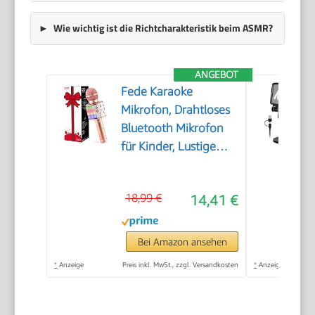
Wie wichtig ist die Richtcharakteristik beim ASMR?
ANGEBOT
Fede Karaoke
Mikrofon, Drahtloses
Bluetooth Mikrofon
für Kinder, Lustige
Geschenke Spielzeug
für Teenager
18,99 €
14,41 €
Mädchen Jungen,
Tragbares KTV
Lautsprecher
Bei Amazon ansehen
Recorder für
*
Anzeige
Preis inkl. MwSt., zzgl. Versandkosten
*
Anzeige
Smartphone PC