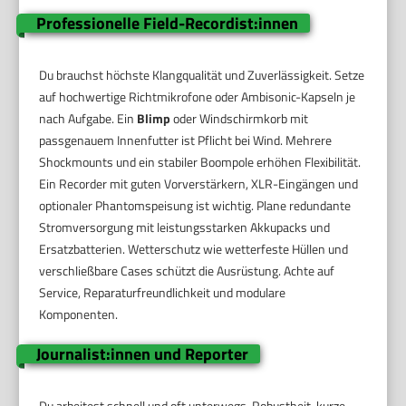
Professionelle Field-Recordist:innen
Du brauchst höchste Klangqualität und Zuverlässigkeit. Setze
auf hochwertige Richtmikrofone oder Ambisonic-Kapseln je
nach Aufgabe. Ein
Blimp
oder Windschirmkorb mit
passgenauem Innenfutter ist Pflicht bei Wind. Mehrere
Shockmounts und ein stabiler Boompole erhöhen Flexibilität.
Ein Recorder mit guten Vorverstärkern, XLR-Eingängen und
optionaler Phantomspeisung ist wichtig. Plane redundante
Stromversorgung mit leistungsstarken Akkupacks und
Ersatzbatterien. Wetterschutz wie wetterfeste Hüllen und
verschließbare Cases schützt die Ausrüstung. Achte auf
Service, Reparaturfreundlichkeit und modulare
Komponenten.
Journalist:innen und Reporter
Du arbeitest schnell und oft unterwegs. Robustheit, kurze