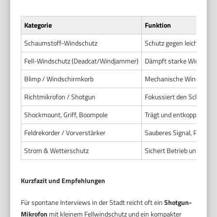
Kategorie
Funktion
Schaumstoff-Windschutz
Schutz gegen leichte Lu
Fell-Windschutz (Deadcat/Windjammer)
Dämpft starke Windböen
Blimp / Windschirmkorb
Mechanische Windabsch
Richtmikrofon / Shotgun
Fokussiert den Schall vo
Shockmount, Griff, Boompole
Trägt und entkoppelt das
Feldrekorder / Vorverstärker
Sauberes Signal, Pegelko
Strom & Wetterschutz
Sichert Betrieb und schü
Kurzfazit und Empfehlungen
Für spontane Interviews in der Stadt reicht oft ein
Shotgun-
Mikrofon
mit kleinem Fellwindschutz und ein kompakter