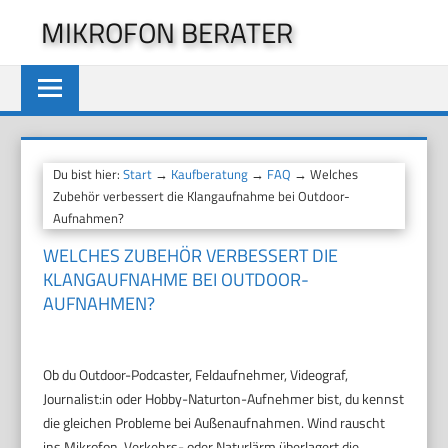
Zum
MIKROFON BERATER
Inhalt
springen
Du bist hier:
Start
→
Kaufberatung
→
FAQ
→ Welches
Zubehör verbessert die Klangaufnahme bei Outdoor-
Aufnahmen?
WELCHES ZUBEHÖR VERBESSERT DIE
KLANGAUFNAHME BEI OUTDOOR-
AUFNAHMEN?
Ob du Outdoor-Podcaster, Feldaufnehmer, Videograf,
Journalist:in oder Hobby-Naturton-Aufnehmer bist, du kennst
die gleichen Probleme bei Außenaufnahmen. Wind rauscht
ins Mikrofon. Verkehrs- oder Naturlärm überlagert die