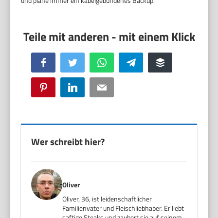
und plane immer ein kabelgebundenes Backup.
Facebook
Twitter
WhatsApp
Telegram
Buffer
Pinterest
LinkedIn
Email
Wer schreibt hier?
Oliver
Oliver, 36, ist leidenschaftlicher
Familienvater und Fleischliebhaber. Er liebt
saftige Steaks und zaubert sie auf seinem