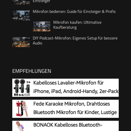
Einsteiger
Mikrofon bedienen: Guide für Einsteiger & Profis
Mikrofon kaufen: Ultimative
Kaufberatung
DIY Podcast-Mikrofon: Eigenes Setup für bessere
Audio
EMPFEHLUNGEN
Kabelloses Lavalier-Mikrofon für
iPhone, iPad, Android-Handy, 2er-Pack
Mini-Mikrofon mit
Fede Karaoke Mikrofon, Drahtloses
Rauschunterdrückung, Auto-Pairing und
Bluetooth Mikrofon für Kinder, Lustige
Stummschaltung und Reverb für Vlogging,
Geschenke Spielzeug für Teenager
BONAOK Kabelloses Bluetooth-
Videoaufnahmen, TikTok, YouTube
Mädchen Jungen, Tragbares KTV Lautsprecher