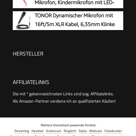
Mikrofon, Kindermikrofon mit LED-
Recorder für Smartphone PC
Lichtern, Mini-Karaoke-Maschine für
TONOR Dynamischer Mikrofon mit
Party/Zuhause/Geburtstag, kompatibel mit
16ft/5m XLR Kabel, 6,35mm Klinke
Bluetooth iOS Android (Rosa)
Handmikrofon Microphone
kompatibel mit Karaoke Maschine, für Bühne,
Studio, KTV & Heimgebrauch Audio
HERSTELLER
AFFILIATELINKS
Die mit * gekennzeichneten Links sind sog. Affiliatelinks.
Als Amazon-Partner verdiene ich an qualifizierten Käufen!
Weitere thematisch passende Portale:
Streaming
·
Headset
·
Actioncam
·
Ringlicht
·
Stativ
·
Webcam
·
Fotodrucker