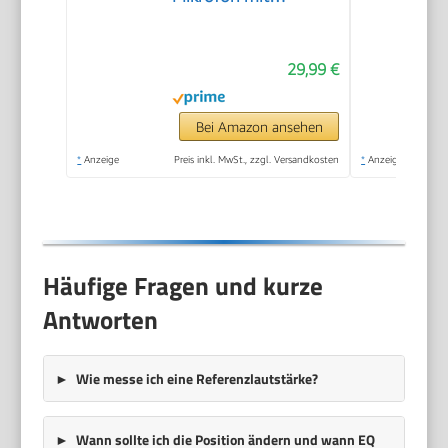
Rauschunterdrückung,
Auto-Pairing und
29,99 €
Stummschaltung und
Reverb für Vlogging,
Videoaufnahmen,
Bei Amazon ansehen
TikTok, YouTube
*
Anzeige
Preis inkl. MwSt., zzgl. Versandkosten
*
Anzeige
Häufige Fragen und kurze
Antworten
Wie messe ich eine Referenzlautstärke?
Wann sollte ich die Position ändern und wann EQ