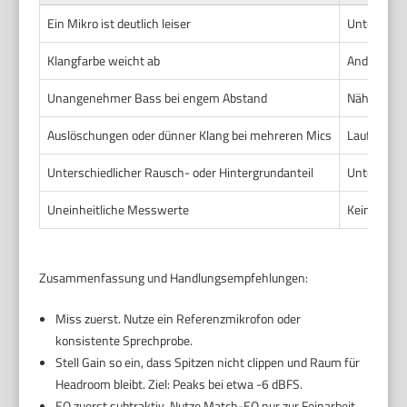
Ein Mikro ist deutlich leiser
Unterschie
Klangfarbe weicht ab
Anderer Mi
Unangenehmer Bass bei engem Abstand
Nähe-Effek
Auslöschungen oder dünner Klang bei mehreren Mics
Laufzeitun
Unterschiedlicher Rausch- oder Hintergrundanteil
Unterschie
Uneinheitliche Messwerte
Keine Refe
Zusammenfassung und Handlungsempfehlungen:
Miss zuerst. Nutze ein Referenzmikrofon oder
konsistente Sprechprobe.
Stell Gain so ein, dass Spitzen nicht clippen und Raum für
Headroom bleibt. Ziel: Peaks bei etwa -6 dBFS.
EQ zuerst subtraktiv. Nutze Match-EQ nur zur Feinarbeit.