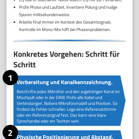
Prüfe Phase und Laufzeit. Invertiere Polung und nudge
Spuren millisekundenweise.
Arbeite final immer im Kontext des Gesamtsignals.
Kontrolle im Mono-Mix hilft bei Phasenproblemen.
Konkretes Vorgehen: Schritt für
Schritt
Vorbereitung und Kanalkennzeichnung.
Beschrifte jedes Mikrofon und den zugehörigen Kanal im
Mischpult oder in der DAW. Prüfe alle Kabel und
Verbindungen. Notiere Mikrofonmodell und Position. So
findest du Fehler schneller. Lege eine Referenzstimme
oder ein Referenzsignal fest. Das kann eine klare
Sprechprobe oder ein Testton sein.
Physische Positionierung und Abstand.