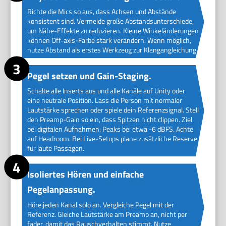
Richte die Mics so aus, dass Achsen und Abstände
konsistent sind. Vermeide große Abstandsunterschiede,
um Nähe-Effekte zu reduzieren. Kleine Winkeländerungen
können Off‑axis-Farbe stark verändern. Wenn möglich,
nutze Abstand als erstes Werkzeug zur Klangangleichung.
Pegel setzen und Gain-Staging.
Schalte alle Inserts aus und alle Kanäle auf Unity oder
eine neutrale Position. Lass die Person mit normaler
Lautstärke sprechen oder spiele dein Referenzsignal. Stell
den Preamp-Gain so ein, dass Spitzen nicht clippen. Ziel
bei digitalen Aufnahmen: Peaks bei etwa -6 dBFS. Achte
auf Headroom. Bei Live-Setups plane zusätzliche Reserve
für laute Passagen.
Isoliertes Hören und einfache
Pegelanpassung.
Höre jeden Kanal solo an. Vergleiche Pegel mit der
Referenz. Gleiche Lautstärke am Preamp an, nicht per
fader, damit das Rauschverhalten stimmt. Nutze