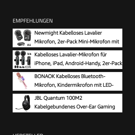
EMPFEHLUNGEN
Newmight Kabelloses Lavalier
Mikrofon, 2er-Pack Mini-Mikrofon mit
Rauschunterdrückung, Auto-Pairing
Kabelloses Lavalier-Mikrofon für
und Stummschaltung und Reverb für Vlogging,
iPhone, iPad, Android-Handy, 2er-Pack
Videoaufnahmen, TikTok, YouTube
Mini-Mikrofon mit
BONAOK Kabelloses Bluetooth-
Rauschunterdrückung, Auto-Pairing und
Mikrofon, Kindermikrofon mit LED-
Stummschaltung und Reverb für Vlogging,
Lichtern, Mini-Karaoke-Maschine für
JBL Quantum 100M2
Videoaufnahmen, TikTok, YouTube
Party/Zuhause/Geburtstag, kompatibel mit
Kabelgebundenes Over-Ear Gaming
Bluetooth iOS Android (Rosa)
Headset mit JBL QuantumSOUND
Signature, 3,5-mm-Klinke, Multi-Plattform-
Kompatibilität und abnehmbarem Mikrofon mit