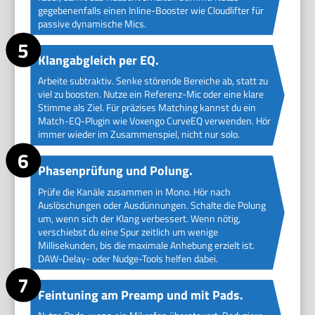
gegebenenfalls einen Inline-Booster wie Cloudlifter für
passive dynamische Mics.
Klangabgleich per EQ.
Arbeite subtraktiv. Senke störende Bereiche ab, statt zu
viel zu boosten. Nutze ein Referenz-Mic oder eine klare
Stimme als Ziel. Für präzises Matching kannst du ein
Match-EQ-Plugin wie Voxengo CurveEQ verwenden. Hör
immer wieder im Zusammenspiel, nicht nur solo.
Phasenprüfung und Polung.
Prüfe die Kanäle zusammen in Mono. Hör nach
Auslöschungen oder Ausdünnungen. Schalte die Polung
um, wenn sich der Klang verbessert. Wenn nötig,
verschiebst du eine Spur zeitlich um wenige
Millisekunden, bis die maximale Anhebung erzielt ist.
DAW-Delay- oder Nudge-Tools helfen dabei.
Feintuning am Preamp und mit Pads.