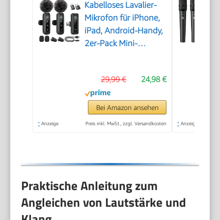
Kabelloses Lavalier-
Mikrofon für iPhone,
iPad, Android-Handy,
2er-Pack Mini-
Mikrofon mit
Rauschunterdrückung,
29,99 €
24,98 €
Auto-Pairing und
Stummschaltung und
Reverb für Vlogging,
Bei Amazon ansehen
Videoaufnahmen,
*
Anzeige
Preis inkl. MwSt., zzgl. Versandkosten
*
Anzeige
TikTok, YouTube
Praktische Anleitung zum
Angleichen von Lautstärke und
Klang