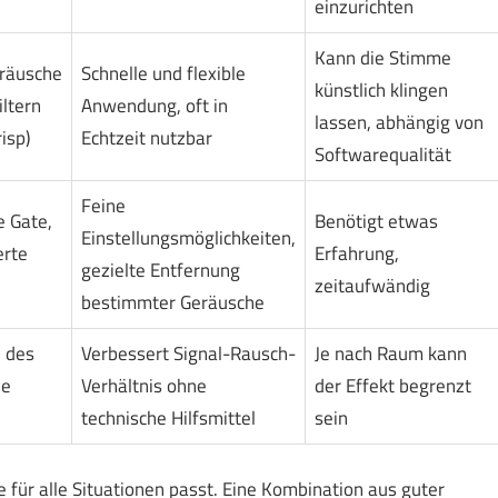
einzurichten
Kann die Stimme
eräusche
Schnelle und flexible
künstlich klingen
ltern
Anwendung, oft in
lassen, abhängig von
isp)
Echtzeit nutzbar
Softwarequalität
Feine
e Gate,
Benötigt etwas
Einstellungsmöglichkeiten,
erte
Erfahrung,
gezielte Entfernung
zeitaufwändig
bestimmter Geräusche
 des
Verbessert Signal-Rausch-
Je nach Raum kann
le
Verhältnis ohne
der Effekt begrenzt
technische Hilfsmittel
sein
für alle Situationen passt. Eine Kombination aus guter