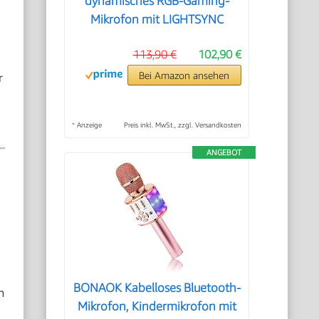
dynamisches RGB-Gaming-
Mikrofon mit LIGHTSYNC
e
113,90 €
102,90 €
r
Bei Amazon ansehen
*
Anzeige
Preis inkl. MwSt., zzgl. Versandkosten
ANGEBOT
BONAOK Kabelloses Bluetooth-
m
Mikrofon, Kindermikrofon mit