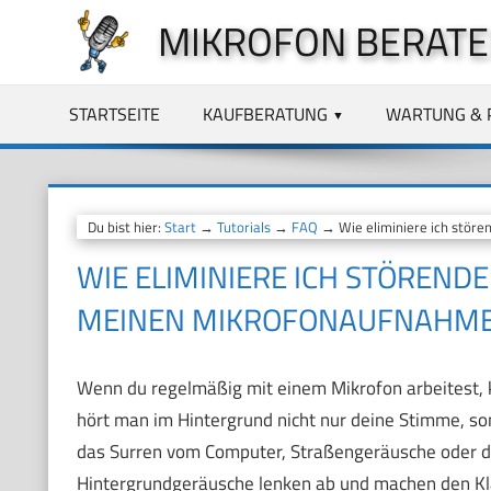
Zum
MIKROFON BERATE
Inhalt
springen
STARTSEITE
KAUFBERATUNG
WARTUNG & 
Du bist hier:
Start
→
Tutorials
→
FAQ
→ Wie eliminiere ich stör
WIE ELIMINIERE ICH STÖREND
MEINEN MIKROFONAUFNAHM
Wenn du regelmäßig mit einem Mikrofon arbeitest,
hört man im Hintergrund nicht nur deine Stimme, s
das Surren vom Computer, Straßengeräusche oder da
Hintergrundgeräusche lenken ab und machen den Kla