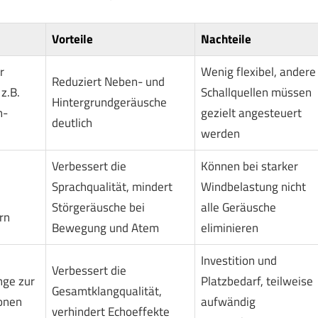
Vorteile
Nachteile
r
Wenig flexibel, andere
Reduziert Neben- und
z.B.
Schallquellen müssen
Hintergrundgeräusche
n-
gezielt angesteuert
deutlich
werden
Verbessert die
Können bei starker
Sprachqualität, mindert
Windbelastung nicht
Störgeräusche bei
alle Geräusche
rn
Bewegung und Atem
eliminieren
Investition und
Verbessert die
nge zur
Platzbedarf, teilweise
Gesamtklangqualität,
onen
aufwändig
verhindert Echoeffekte