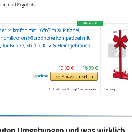
and und Ergebnis.
ANGEBOT
r Mikrofon mit 16ft/5m XLR Kabel,
ndmikrofon Microphone kompatibel mit
, für Bühne, Studio, KTV & Heimgebrauch
❯
19,99 €
16,99 €
Bei Amazon ansehen
Preis inkl. MwSt., zzgl. Versandkosten
*
Anzeige
auten Umgebungen und was wirklich