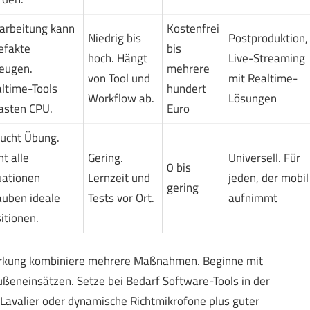
arbeitung kann
Kostenfrei
Niedrig bis
Postproduktion,
efakte
bis
hoch. Hängt
Live-Streaming
eugen.
mehrere
von Tool und
mit Realtime-
ltime-Tools
hundert
Workflow ab.
Lösungen
asten CPU.
Euro
ucht Übung.
ht alle
Gering.
Universell. Für
0 bis
uationen
Lernzeit und
jeden, der mobil
gering
auben ideale
Tests vor Ort.
aufnimmt
itionen.
 Wirkung kombiniere mehrere Maßnahmen. Beginne mit
ßeneinsätzen. Setze bei Bedarf Software-Tools in der
 Lavalier oder dynamische Richtmikrofone plus guter