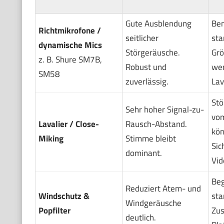
Gute Ausblendung
Ben
Richtmikrofone /
seitlicher
sta
dynamische Mics
Störgeräusche.
Grö
z. B. Shure SM7B,
Robust und
wen
SM58
zuverlässig.
Lav
Stö
Sehr hoher Signal-zu-
vom
Lavalier / Close-
Rausch-Abstand.
kön
Miking
Stimme bleibt
Sic
dominant.
Vid
Beg
Reduziert Atem- und
Windschutz &
sta
Windgeräusche
Popfilter
Zus
deutlich.