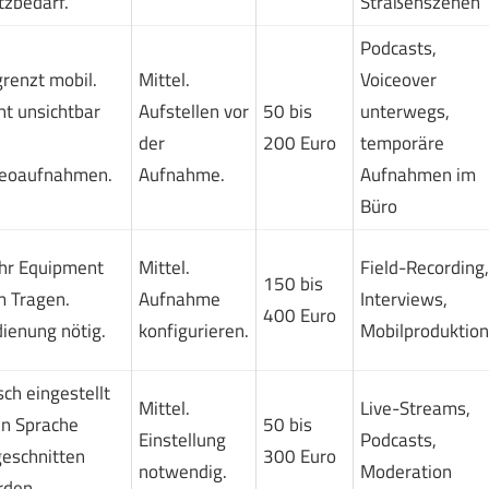
tzbedarf.
Straßenszenen
Podcasts,
renzt mobil.
Mittel.
Voiceover
ht unsichtbar
Aufstellen vor
50 bis
unterwegs,
der
200 Euro
temporäre
deoaufnahmen.
Aufnahme.
Aufnahmen im
Büro
hr Equipment
Mittel.
Field-Recording,
150 bis
 Tragen.
Aufnahme
Interviews,
400 Euro
ienung nötig.
konfigurieren.
Mobilproduktion
sch eingestellt
Mittel.
Live-Streams,
n Sprache
50 bis
Einstellung
Podcasts,
eschnitten
300 Euro
notwendig.
Moderation
den.