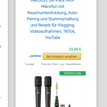
Mikrofon, 2er-Pack Mini-
Mikrofon mit
Rauschunterdrückung, Auto-
Pairing und Stummschaltung
,
und Reverb für Vlogging,
Videoaufnahmen, TikTok,
YouTube
e
29,99 €
Bei Amazon ansehen
*
Anzeige
Preis inkl. MwSt., zzgl. Versandkosten
EMPFEHLUNG