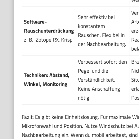
Ver
Sehr effektiv bei
Software-
Art
konstantem
Rauschunterdrückung
erz
Rauschen. Flexibel in
z. B. iZotope RX, Krisp
Rea
der Nachbearbeitung.
bel
Verbessert sofort den
Bra
Pegel und die
Nic
Techniken: Abstand,
Verständlichkeit.
Sit
Winkel, Monitoring
Keine Anschaffung
erl
nötig.
Pos
Fazit: Es gibt keine Einheitslösung. Für maximale
Mikrofonwahl und Position. Nutze Windschutz bei Au
Nachbearbeitung ein. Wenn du mobil arbeitest, sind