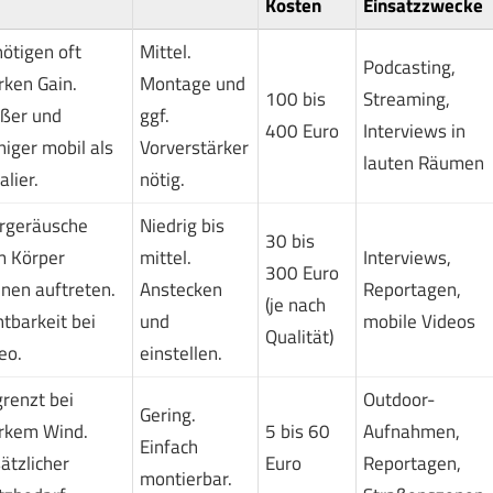
Kosten
Einsatzzwecke
ötigen oft
Mittel.
Podcasting,
rken Gain.
Montage und
100 bis
Streaming,
ßer und
ggf.
400 Euro
Interviews in
iger mobil als
Vorverstärker
lauten Räumen
alier.
nötig.
rgeräusche
Niedrig bis
30 bis
 Körper
mittel.
Interviews,
300 Euro
nen auftreten.
Anstecken
Reportagen,
(je nach
htbarkeit bei
und
mobile Videos
Qualität)
eo.
einstellen.
renzt bei
Outdoor-
Gering.
rkem Wind.
5 bis 60
Aufnahmen,
Einfach
ätzlicher
Euro
Reportagen,
montierbar.