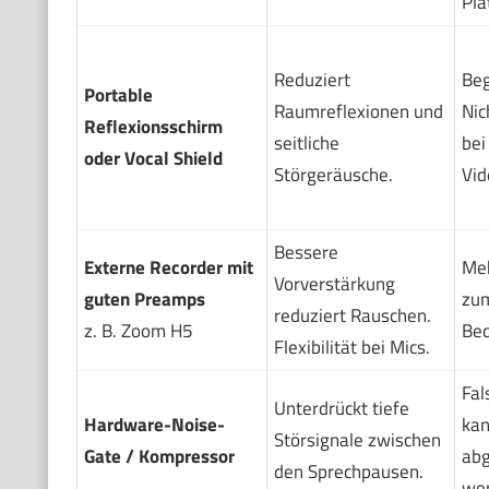
Pla
Reduziert
Beg
Portable
Raumreflexionen und
Nic
Reflexionsschirm
seitliche
bei
oder Vocal Shield
Störgeräusche.
Vi
Bessere
Externe Recorder mit
Me
Vorverstärkung
guten Preamps
zum
reduziert Rauschen.
z. B. Zoom H5
Bed
Flexibilität bei Mics.
Fal
Unterdrückt tiefe
Hardware-Noise-
kan
Störsignale zwischen
Gate / Kompressor
abg
den Sprechpausen.
wer