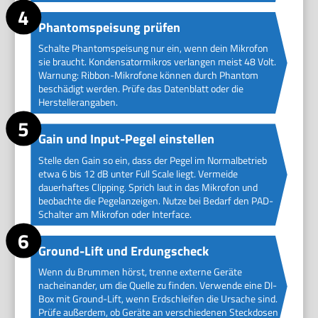
Phantomspeisung prüfen
Schalte Phantomspeisung nur ein, wenn dein Mikrofon
sie braucht. Kondensatormikros verlangen meist 48 Volt.
Warnung: Ribbon-Mikrofone können durch Phantom
beschädigt werden. Prüfe das Datenblatt oder die
Herstellerangaben.
Gain und Input-Pegel einstellen
Stelle den Gain so ein, dass der Pegel im Normalbetrieb
etwa 6 bis 12 dB unter Full Scale liegt. Vermeide
dauerhaftes Clipping. Sprich laut in das Mikrofon und
beobachte die Pegelanzeigen. Nutze bei Bedarf den PAD-
Schalter am Mikrofon oder Interface.
Ground-Lift und Erdungscheck
Wenn du Brummen hörst, trenne externe Geräte
nacheinander, um die Quelle zu finden. Verwende eine DI-
Box mit Ground-Lift, wenn Erdschleifen die Ursache sind.
Prüfe außerdem, ob Geräte an verschiedenen Steckdosen