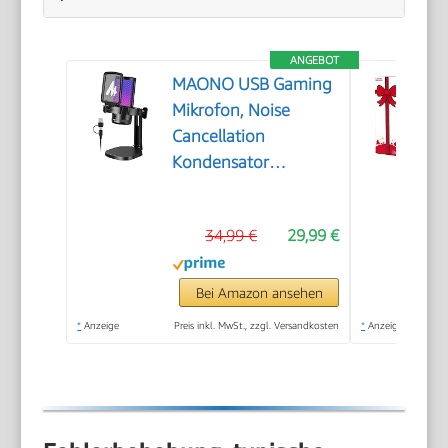
ANGEBOT
MAONO USB Gaming
Mikrofon, Noise
Cancellation
Kondensator
Microphone mit Mute,
Gain, Monitoring,
34,99 €
29,99 €
Pop-Filter für
Streaming, Podcast,
Twitch, YouTube,
Bei Amazon ansehen
Discord, PC,
*
Anzeige
Preis inkl. MwSt., zzgl. Versandkosten
*
Anzeige
Computer, PS4&5,
Mac, DGM20，
Schwarz