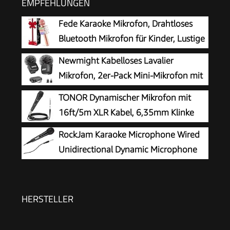
EMPFEHLUNGEN
Fede Karaoke Mikrofon, Drahtloses
Bluetooth Mikrofon für Kinder, Lustige
Geschenke Spielzeug für Teenager
Newmight Kabelloses Lavalier
Mädchen Jungen, Tragbares KTV Lautsprecher
Mikrofon, 2er-Pack Mini-Mikrofon mit
Recorder für Smartphone PC
Rauschunterdrückung, Auto-Pairing
TONOR Dynamischer Mikrofon mit
und Stummschaltung und Reverb für Vlogging,
16ft/5m XLR Kabel, 6,35mm Klinke
Videoaufnahmen, TikTok, YouTube
Handmikrofon Microphone
RockJam Karaoke Microphone Wired
kompatibel mit Karaoke Maschine, für Bühne,
Unidirectional Dynamic Microphone
Studio, KTV & Heimgebrauch Audio
with Three Metre Cord - Black
HERSTELLER