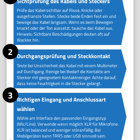
Sichtprüfung des Kabels und Steckers
Prüfe das Kabel sichtbar auf Risse, Knicke oder
ausgefranste Stellen. Stecke beide Enden fest ein und
bewege das Kabel langsam. Wenn es beim Bewegen
knackt oder der Ton aussetzt, tausche das Kabel aus.
Hinweis: Sichtbare Beschädigungen deuten oft auf
Wackler hin.
Durchgangsprüfung und Steckkontakt
Teste bei Unsicherheit das Kabel mit einem Multimeter
auf Durchgang. Reinige bei Bedarf die Kontakte am
Stecker mit geeignetem Kontaktreiniger. Achte darauf,
dass keine Feuchtigkeit in die Stecker gelangt.
Richtigen Eingang und Anschlussart
wählen
Wähle am Interface den passenden Eingangstyp
(Mic/Line). Verwende wenn möglich XLR für Mikrofone.
XLR ist balanced und weniger störanfällig. Bei
Mobilgeräten kann TRRS oder USB sinnvoll sein.