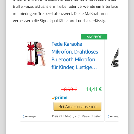
Buffer-Size, aktualisiere Treiber oder verwende ein Interface
mit niedrigem Treiber-Latenzwert. Diese Maßnahmen
verbessern die Signalqualität schnell und zuverlässig.
ANGEBOT
Fede Karaoke
Mikrofon, Drahtloses
Bluetooth Mikrofon
für Kinder, Lustige
Geschenke Spielzeug
für Teenager
18,99 €
14,41 €
Mädchen Jungen,
Tragbares KTV
Lautsprecher
Bei Amazon ansehen
Recorder für
*
Anzeige
Preis inkl. MwSt., zzgl. Versandkosten
*
Anzeige
Smartphone PC