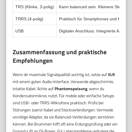
TRS (Klinke, 3-polig)
Kann balanced sein. Kleinere Stecker. 
TRRS (4-polig)
Praktisch für Smartphones und Headset
USB
Digitaler Anschluss. Integrierte A/D-Wa
Zusammenfassung und praktische
Empfehlungen
Wenn dir maximale Signalqualität wichtig ist, setze auf
XLR
mit einem guten Audio-Interface. Verwende abgeschirmte,
intakte Kabel. Achte auf
Phantomspeisung
, wenn du
Kondensatormikros nutzt. Für mobile oder einfache Setups
sind USB- oder TRRS-Mikrofone praktisch. Prüfe bei
Störungen zuerst Kabel und Steckverbindungen. Vermeide
unnötige Adapter, da sie Balanced-Verbindungen zerstören
können. Bei Brummen hilft oft eine Erdungsprüfung oder ein
Ground-Lift an DI-Boxen. Für Latenzprobleme reduziere die