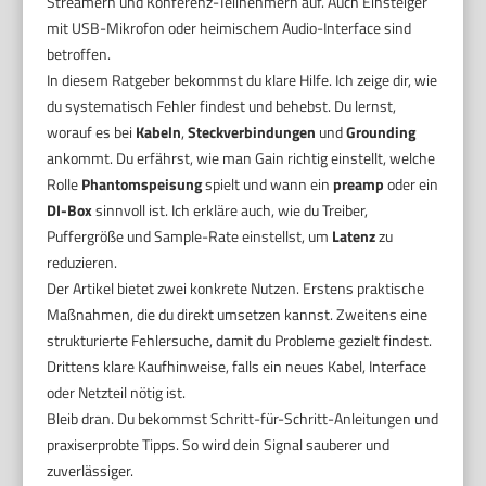
Streamern und Konferenz-Teilnehmern auf. Auch Einsteiger
mit USB-Mikrofon oder heimischem Audio-Interface sind
betroffen.
In diesem Ratgeber bekommst du klare Hilfe. Ich zeige dir, wie
du systematisch Fehler findest und behebst. Du lernst,
worauf es bei
Kabeln
,
Steckverbindungen
und
Grounding
ankommt. Du erfährst, wie man Gain richtig einstellt, welche
Rolle
Phantomspeisung
spielt und wann ein
preamp
oder ein
DI-Box
sinnvoll ist. Ich erkläre auch, wie du Treiber,
Puffergröße und Sample-Rate einstellst, um
Latenz
zu
reduzieren.
Der Artikel bietet zwei konkrete Nutzen. Erstens praktische
Maßnahmen, die du direkt umsetzen kannst. Zweitens eine
strukturierte Fehlersuche, damit du Probleme gezielt findest.
Drittens klare Kaufhinweise, falls ein neues Kabel, Interface
oder Netzteil nötig ist.
Bleib dran. Du bekommst Schritt-für-Schritt-Anleitungen und
praxiserprobte Tipps. So wird dein Signal sauberer und
zuverlässiger.