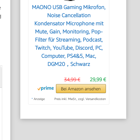
e
MAONO USB Gaming Mikrofon,
Noise Cancellation
d
Kondensator Microphone mit
Mute, Gain, Monitoring, Pop-
Filter für Streaming, Podcast,
Twitch, YouTube, Discord, PC,
Computer, PS4&5, Mac,
DGM20，Schwarz
34,99 €
29,99 €
Bei Amazon ansehen
*
Anzeige
Preis inkl. MwSt., zzgl. Versandkosten