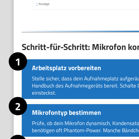
*
Anzeige
Schritt-für-Schritt: Mikrofon ko
Arbeitsplatz vorbereiten
Stelle sicher, dass dein Aufnahmeplatz aufgeräu
Handbuch des Aufnahmegeräts bereit. Schalte C
einsteckst.
Mikrofontyp bestimmen
Prüfe, ob dein Mikrofon dynamisch, Kondensato
benötigen oft Phantom-Power. Manche Bändche