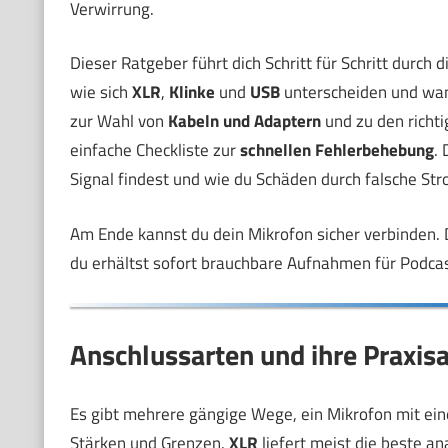
Verwirrung.
Dieser Ratgeber führt dich Schritt für Schritt durch 
wie sich
XLR
,
Klinke
und
USB
unterscheiden und wan
zur Wahl von
Kabeln und Adaptern
und zu den richti
einfache Checkliste zur
schnellen Fehlerbehebung
.
Signal findest und wie du Schäden durch falsche St
Am Ende kannst du dein Mikrofon sicher verbinden. 
du erhältst sofort brauchbare Aufnahmen für Podcas
Anschlussarten und ihre Praxi
Es gibt mehrere gängige Wege, ein Mikrofon mit ei
Stärken und Grenzen.
XLR
liefert meist die beste an