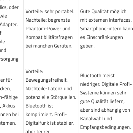
ics, oder
Vorteile: sehr portabel.
Gute Qualität möglich
wie
Nachteile: begrenzte
mit externen Interfaces.
Adapter.
Phantom-Power und
Smartphone-intern kann
f
Kompatibilitätsfragen
es Einschränkungen
ble
bei manchen Geräten.
geben.
und
rsorgung.
Vorteile:
Bluetooth meist
er für
Bewegungsfreiheit.
niedriger. Digitale Profi-
cken,
Nachteile: Latenz und
Systeme können sehr
h-fähige
potenzielle Störquellen.
gute Qualität liefern,
, Akkus
Bluetooth ist
aber sind abhängig von
nnen bei
komprimiert. Profi-
Kanalwahl und
stemen.
Digitalfunk ist stabiler,
Empfangsbedingungen.
aber teurer.