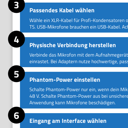
Passendes Kabel wählen
Wähle ein XLR-Kabel für Profi-Kondensatoren 
TS. USB-Mikrofone brauchen ein USB-Kabel. Ac
Physische Verbindung herstellen
Verbinde das Mikrofon mit dem Aufnahmegerät ü
einrastet. Bei Adaptern nutze hochwertige, pas
Phantom-Power einstellen
Schalte Phantom-Power nur ein, wenn dein Mikr
48 V. Schalte Phantom-Power aus bei unsicher
Anwendung kann Mikrofone beschädigen.
Eingang am Interface wählen