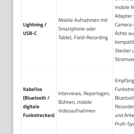
mobile M
Adapter 
Mobile Aufnahmen mit
Lightning /
Camera-
Smartphone oder
USB-C
Achte au
Tablet, Field-Recording
kompati
Stecker 
Stromve
Empfäng
Kabellos
Funkstre
Interviews, Reportagen,
(Bluetooth /
Bluetoot
Bühnen, mobile
digitale
Recorder
Videoaufnahmen
Funkstrecken)
und Ante
Profi-Sy