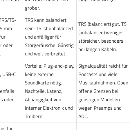
größer.
TRS/TS-
TRS kann balanciert
TRS (balanciert) gut. TS
3,5 mm
sein. TS ist unbalanced
(unbalanced) weniger
für
und anfälliger für
störsicher, besonders
r oder
Störgeräusche. Günstig
bei langen Kabeln.
.
und weit verbreitet.
Vorteile: Plug-and-play,
Signalqualität reicht für
, USB-C
keine externe
Podcasts und viele
Soundkarte nötig.
Musikaufnahmen. Oben
enfalls
Nachteile: Latenz,
offene Grenzen bei
s oder
Abhängigkeit von
günstigen Modellen
interner Elektronik und
wegen Preamps und
Treibern.
ADC.
bel für