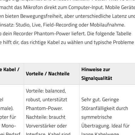
macht das Mikrofon direkt zum Computer-Input. Mobile Gerät
en bieten Bewegungsfreiheit, aber unterschiedliche Latenz un
Einsatz: Studio, Live, Field-Recording oder Mobilaufnahme.
b dein Recorder Phantom-Power liefert. Die folgende Tabelle
e hilft dir, das richtige Kabel zu wählen und typische Probleme
e Kabel /
Hinweise zur
Vorteile / Nachteile
Signalqualität
Vorteile: balanced,
el
robust, unterstützt
Sehr gut. Geringe
male).
Phantom-Power.
Störanfälligkeit durch
ter für
Nachteile: braucht
symmetrische
r Mono-
Vorverstärker oder
Übertragung. Ideal für
bei Bedarf.
Interface. Kabel sind
lange Kabelwege.