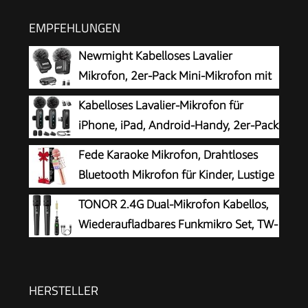
EMPFEHLUNGEN
Newmight Kabelloses Lavalier
Mikrofon, 2er-Pack Mini-Mikrofon mit
Rauschunterdrückung, Auto-Pairing
Kabelloses Lavalier-Mikrofon für
und Stummschaltung und Reverb für Vlogging,
iPhone, iPad, Android-Handy, 2er-Pack
Videoaufnahmen, TikTok, YouTube
Mini-Mikrofon mit
Fede Karaoke Mikrofon, Drahtloses
Rauschunterdrückung, Auto-Pairing und
Bluetooth Mikrofon für Kinder, Lustige
Stummschaltung und Reverb für Vlogging,
Geschenke Spielzeug für Teenager
TONOR 2.4G Dual-Mikrofon Kabellos,
Videoaufnahmen, TikTok, YouTube
Mädchen Jungen, Tragbares KTV Lautsprecher
Wiederaufladbares Funkmikro Set, TW-
Recorder für Smartphone PC
220
HERSTELLER