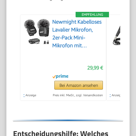
EMPFEHLUNG
Newmight Kabelloses
Lavalier Mikrofon,
2er-Pack Mini-
Mikrofon mit
Rauschunterdrückung,
Auto-Pairing und
29,99 €
Stummschaltung und
Reverb für Vlogging,
Videoaufnahmen,
Bei Amazon ansehen
TikTok, YouTube
*
Anzeige
Preis inkl. MwSt., zzgl. Versandkosten
*
Anzeige
Entscheidungshilfe: Welches