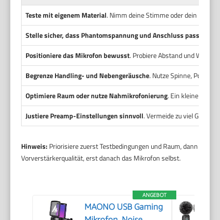
Teste mit eigenem Material
. Nimm deine Stimme oder dein Instrume
Stelle sicher, dass Phantomspannung und Anschluss passen
. Ko
Positioniere das Mikrofon bewusst
. Probiere Abstand und Winkel.
Begrenze Handling- und Nebengeräusche
. Nutze Spinne, Popschut
Optimiere Raum oder nutze Nahmikrofonierung
. Ein kleiner Abso
Justiere Preamp-Einstellungen sinnvoll
. Vermeide zu viel Gain. Ac
Hinweis:
Priorisiere zuerst Testbedingungen und Raum, dann
Vorverstärkerqualität, erst danach das Mikrofon selbst.
ANGEBOT
MAONO USB Gaming
Mikrofon, Noise