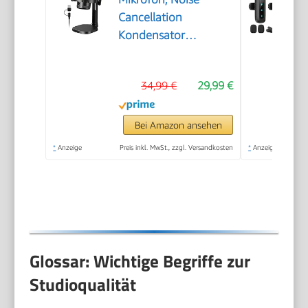
Cancellation
Kondensator
Microphone mit Mute,
Gain, Monitoring,
34,99 €
29,99 €
Pop-Filter für
Streaming, Podcast,
Twitch, YouTube,
Bei Amazon ansehen
Discord, PC,
*
Anzeige
Preis inkl. MwSt., zzgl. Versandkosten
*
Anzeige
Computer, PS4&5,
Mac, DGM20，
Schwarz
Glossar: Wichtige Begriffe zur
Studioqualität