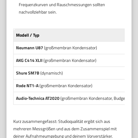
Frequenzkurven und Rauschmessungen sollten
nachvollziehbar sein.
Modell / Typ
Fr
Neumann U87
(großmembran Kondensator)
Br
AKG C414 XLII
(großmembran Kondensator)
Fl
Shure SM7B
(dynamisch)
Ru
Rode NT1-A
(großmembran Kondensator)
Eh
Audio-Technica AT2020
(großmembran Kondensator, Budget)
Re
Kurz zusammengefasst: Studioqualität ergibt sich aus
mehreren Messgrößen und aus dem Zusammenspiel mit
deiner Aufnahmeumgebung und deinem Vorverstärker.