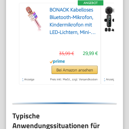
ANGEBOT
BONAOK Kabelloses
Bluetooth-Mikrofon,
Kindermikrofon mit
LED-Lichtern, Mini-
Karaoke-Maschine für
Party/Zuhause/Geburtstag,
35,99 €
29,99 €
kompatibel mit
Bluetooth iOS
Android (Rosa)
Bei Amazon ansehen
*
Anzeige
Preis inkl. MwSt., zzgl. Versandkosten
*
Anzeige
Typische
Anwendungssituationen für