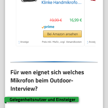
Klinke Handmikrofon
Microphone
kompatibel mit
19,99 €
16,99 €
Karaoke Maschine, für
Bühne, Studio, KTV &
Heimgebrauch Audio
Bei Amazon ansehen
*
Anzeige
Preis inkl. MwSt., zzgl. Versandkosten
*
Anzeige
Für wen eignet sich welches
Mikrofon beim Outdoor-
Interview?
Gelegenheitsnutzer und Einsteiger