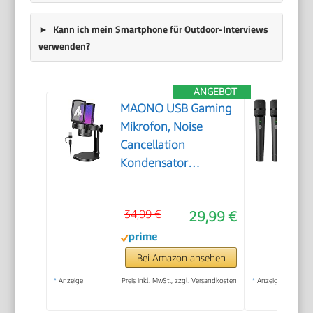
Kann ich mein Smartphone für Outdoor-Interviews
verwenden?
ANGEBOT
MAONO USB Gaming
Mikrofon, Noise
Cancellation
Kondensator
Microphone mit Mute,
Gain, Monitoring,
34,99 €
29,99 €
Pop-Filter für
Streaming, Podcast,
Twitch, YouTube,
Bei Amazon ansehen
Discord, PC,
*
Anzeige
Preis inkl. MwSt., zzgl. Versandkosten
*
Anzeige
Computer, PS4&5,
Mac, DGM20，