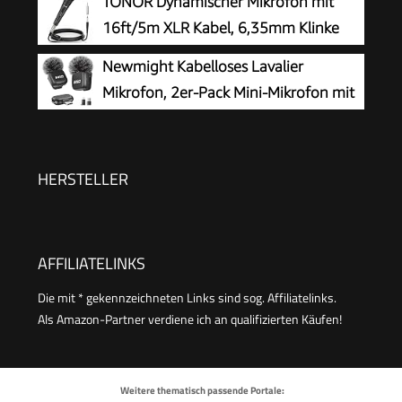
TONOR Dynamischer Mikrofon mit
für Streaming, Podcast, Twitch, YouTube,
16ft/5m XLR Kabel, 6,35mm Klinke
Discord, PC, Computer, PS4&5, Mac, DGM20，
Handmikrofon Microphone
Newmight Kabelloses Lavalier
Schwarz
kompatibel mit Karaoke Maschine, für Bühne,
Mikrofon, 2er-Pack Mini-Mikrofon mit
Studio, KTV & Heimgebrauch Audio
Rauschunterdrückung, Auto-Pairing
und Stummschaltung und Reverb für Vlogging,
Videoaufnahmen, TikTok, YouTube
HERSTELLER
AFFILIATELINKS
Die mit * gekennzeichneten Links sind sog. Affiliatelinks.
Als Amazon-Partner verdiene ich an qualifizierten Käufen!
Weitere thematisch passende Portale: