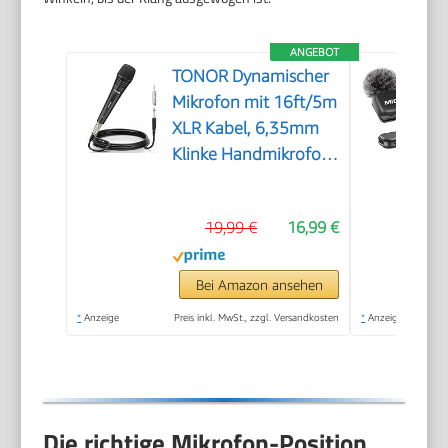
ANGEBOT
TONOR Dynamischer
Mikrofon mit 16ft/5m
XLR Kabel, 6,35mm
Klinke Handmikrofon
Microphone
kompatibel mit
19,99 €
16,99 €
Karaoke Maschine, für
Bühne, Studio, KTV &
Heimgebrauch Audio
Bei Amazon ansehen
*
Anzeige
Preis inkl. MwSt., zzgl. Versandkosten
*
Anzeige
Die richtige Mikrofon-Position