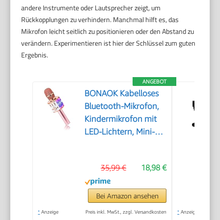
andere Instrumente oder Lautsprecher zeigt, um
Rückkopplungen zu verhindern. Manchmal hilft es, das
Mikrofon leicht seitlich zu positionieren oder den Abstand zu
verändern. Experimentieren ist hier der Schlüssel zum guten
Ergebnis.
ANGEBOT
BONAOK Kabelloses
Bluetooth-Mikrofon,
Kindermikrofon mit
LED-Lichtern, Mini-
Karaoke-Maschine für
Party/Zuhause/Geburtstag,
35,99 €
18,98 €
kompatibel mit
Bluetooth iOS
Android (Rosa)
Bei Amazon ansehen
*
Anzeige
Preis inkl. MwSt., zzgl. Versandkosten
*
Anzeige