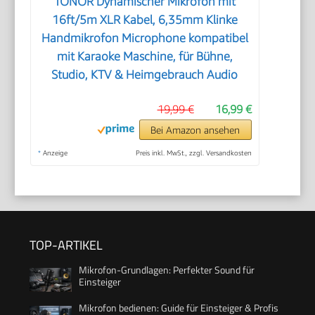
TONOR Dynamischer Mikrofon mit
16ft/5m XLR Kabel, 6,35mm Klinke
Handmikrofon Microphone kompatibel
mit Karaoke Maschine, für Bühne,
Studio, KTV & Heimgebrauch Audio
19,99 €
16,99 €
Bei Amazon ansehen
*
Anzeige
Preis inkl. MwSt., zzgl. Versandkosten
TOP-ARTIKEL
Mikrofon-Grundlagen: Perfekter Sound für
Einsteiger
Mikrofon bedienen: Guide für Einsteiger & Profis