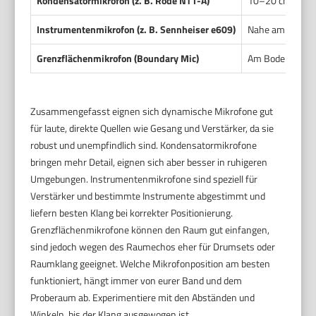
Kondensatormikrofon (z. B. Rode NT1-A)
10–20 cm Abstan
Instrumentenmikrofon (z. B. Sennheiser e609)
Nahe am Verstär
Grenzflächenmikrofon (Boundary Mic)
Am Boden oder 
Zusammengefasst eignen sich dynamische Mikrofone gut
für laute, direkte Quellen wie Gesang und Verstärker, da sie
robust und unempfindlich sind. Kondensatormikrofone
bringen mehr Detail, eignen sich aber besser in ruhigeren
Umgebungen. Instrumentenmikrofone sind speziell für
Verstärker und bestimmte Instrumente abgestimmt und
liefern besten Klang bei korrekter Positionierung.
Grenzflächenmikrofone können den Raum gut einfangen,
sind jedoch wegen des Raumechos eher für Drumsets oder
Raumklang geeignet. Welche Mikrofonposition am besten
funktioniert, hängt immer von eurer Band und dem
Proberaum ab. Experimentiere mit den Abständen und
Winkeln, bis der Klang ausgewogen ist.