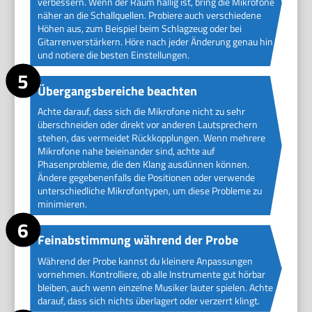
verbessern. Wenn der Raum hallig ist, bring die Mikrofone
näher an die Schallquellen. Probiere auch verschiedene
Höhen aus, zum Beispiel beim Schlagzeug oder bei
Gitarrenverstärkern. Höre nach jeder Änderung genau hin
und notiere die besten Einstellungen.
Übergangsbereiche beachten
Achte darauf, dass sich die Mikrofone nicht zu sehr
überschneiden oder direkt vor anderen Lautsprechern
stehen, das vermeidet Rückkopplungen. Wenn mehrere
Mikrofone nahe beieinander sind, achte auf
Phasenprobleme, die den Klang ausdünnen können.
Ändere gegebenenfalls die Positionen oder verwende
unterschiedliche Mikrofontypen, um diese Probleme zu
minimieren.
Feinabstimmung während der Probe
Während der Probe kannst du kleinere Anpassungen
vornehmen. Kontrolliere, ob alle Instrumente gut hörbar
bleiben, auch wenn einzelne Musiker lauter spielen. Achte
darauf, dass sich nichts überlagert oder verzerrt klingt.