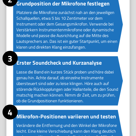
Grundposition der Mikrofone festlegen
Platziere die Mikrofone zunächst nah an den jeweiligen
Schallquellen, etwa 5 bis 10 Zentimeter vor dem
Instrument oder dem Gesangsmikrofon. Verwende bei
Verstärkern Instrumentenmikrofone oder dynamische
Modelle und passe die Ausrichtung auf die Mitte des
Lautsprechers an. Das ist ein guter Startpunkt, um einen
klaren und direkten Klang einzufangen.
Erster Soundcheck und Kurzanalyse
Lasse die Band ein kurzes Stück proben und höre dabei
genau hin. Achte darauf, ob einzelne Instrumente
übersteuert sind oder zu leise klingen. Höre auch auf
störende Rückkopplungen oder Hallanteile, die den Sound
matschig machen können. Nimm dir Zeit, um zu prüfen,
ob die Grundpositionen funktionieren.
Mikrofon-Positionen variieren und testen
Verändere die Entfernung und den Winkel der Mikrofone
leicht. Eine kleine Verschiebung kann den Klang deutlich