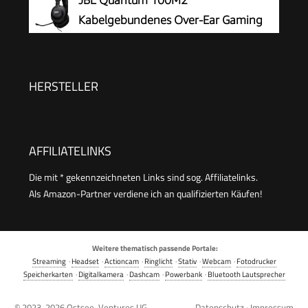
Kabelgebundenes Over-Ear Gaming
Headset mit JBL QuantumSOUND
Signature, 3,5-mm-Klinke, Multi-Plattform-
Kompatibilität und abnehmbarem Mikrofon mit
HERSTELLER
Stummschaltungsoption, Schwarz
AFFILIATELINKS
Die mit * gekennzeichneten Links sind sog. Affiliatelinks.
Als Amazon-Partner verdiene ich an qualifizierten Käufen!
Weitere thematisch passende Portale:
Streaming
·
Headset
·
Actioncam
·
Ringlicht
·
Stativ
·
Webcam
·
Fotodrucker
Speicherkarten
·
Digitalkamera
·
Dashcam
·
Powerbank
·
Bluetooth Lautsprecher
© 2023-2026
Ostsee-Ventures UG
Datenschutz
·
Impressum