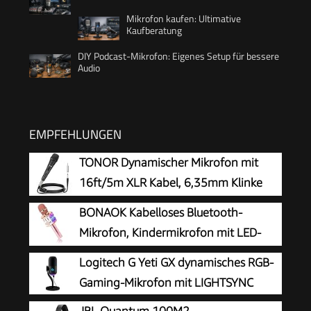
Mikrofon kaufen: Ultimative
Kaufberatung
DIY Podcast-Mikrofon: Eigenes Setup für bessere
Audio
EMPFEHLUNGEN
TONOR Dynamischer Mikrofon mit
16ft/5m XLR Kabel, 6,35mm Klinke
Handmikrofon Microphone
BONAOK Kabelloses Bluetooth-
kompatibel mit Karaoke Maschine, für Bühne,
Mikrofon, Kindermikrofon mit LED-
Studio, KTV & Heimgebrauch Audio
Lichtern, Mini-Karaoke-Maschine für
Logitech G Yeti GX dynamisches RGB-
Party/Zuhause/Geburtstag, kompatibel mit
Gaming-Mikrofon mit LIGHTSYNC
Bluetooth iOS Android (Rosa)
JBL Quantum 100M2