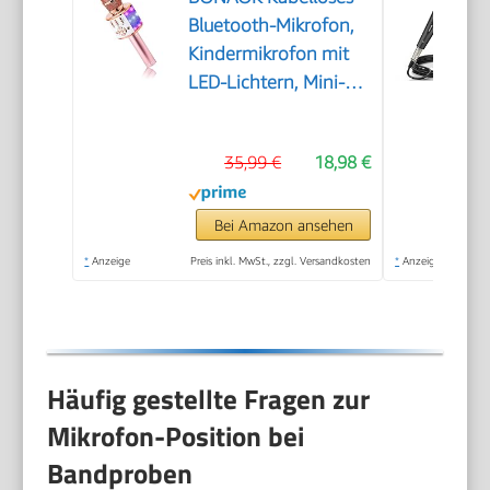
Bluetooth-Mikrofon,
Kindermikrofon mit
LED-Lichtern, Mini-
Karaoke-Maschine für
Party/Zuhause/Geburtstag,
35,99 €
18,98 €
kompatibel mit
Bluetooth iOS
Android (Rosa)
Bei Amazon ansehen
*
Anzeige
Preis inkl. MwSt., zzgl. Versandkosten
*
Anzeige
Häufig gestellte Fragen zur
Mikrofon-Position bei
Bandproben