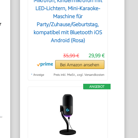
Mikrofon, Kindermikrofon mit
LED-Lichtern, Mini-Karaoke-
Maschine für
r
Party/Zuhause/Geburtstag,
kompatibel mit Bluetooth iOS
Android (Rosa)
35,99 €
29,99 €
Bei Amazon ansehen
*
Anzeige
Preis inkl. MwSt., zzgl. Versandkosten
ANGEBOT