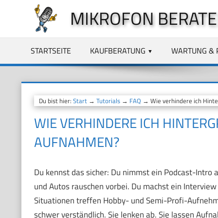
Zum
MIKROFON BERATE
Inhalt
springen
STARTSEITE
KAUFBERATUNG
WARTUNG & 
Du bist hier:
Start
→
Tutorials
→
FAQ
→ Wie verhindere ich Hint
WIE VERHINDERE ICH HINTER
AUFNAHMEN?
Du kennst das sicher: Du nimmst ein Podcast-Intro a
und Autos rauschen vorbei. Du machst ein Intervie
Situationen treffen Hobby- und Semi-Profi-Aufneh
schwer verständlich. Sie lenken ab. Sie lassen Auf