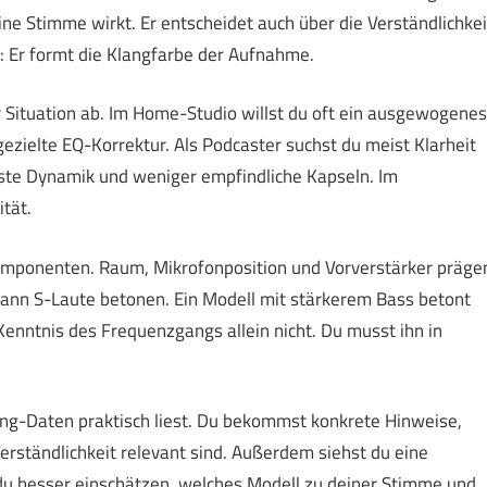
ine Stimme wirkt. Er entscheidet auch über die Verständlichkei
: Er formt die Klangfarbe der Aufnahme.
Situation ab. Im Home-Studio willst du oft ein ausgewogenes
gezielte EQ-Korrektur. Als Podcaster suchst du meist Klarheit
ste Dynamik und weniger empfindliche Kapseln. Im
ität.
omponenten. Raum, Mikrofonposition und Vorverstärker präge
ann S-Laute betonen. Ein Modell mit stärkerem Bass betont
Kenntnis des Frequenzgangs allein nicht. Du musst ihn in
gang-Daten praktisch liest. Du bekommst konkrete Hinweise,
ständlichkeit relevant sind. Außerdem siehst du eine
 du besser einschätzen, welches Modell zu deiner Stimme und