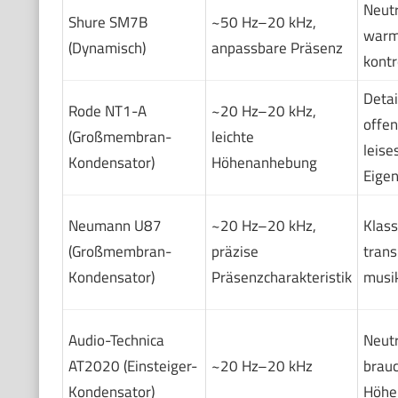
Neutr
Shure SM7B
~50 Hz–20 kHz,
warm
(Dynamisch)
anpassbare Präsenz
kontr
Detai
Rode NT1-A
~20 Hz–20 kHz,
offen
(Großmembran-
leichte
leise
Kondensator)
Höhenanhebung
Eige
Neumann U87
~20 Hz–20 kHz,
Klass
(Großmembran-
präzise
trans
Kondensator)
Präsenzcharakteristik
musik
Audio-Technica
Neutr
AT2020 (Einsteiger-
~20 Hz–20 kHz
brau
Kondensator)
Höhe