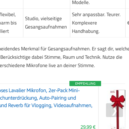
Modelle.
flexibel,
Sehr anpassbar. Teurer.
Studio, vielseitige
warm bis
Komplexere
Gesangsaufnahmen
liert
Handhabung.
eidendes Merkmal für Gesangsaufnahmen. Er sagt dir, welch
 Berücksichtige dabei Stimme, Raum und Technik. Nutze die
verschiedene Mikrofone live an deiner Stimme.
EMPFEHLUNG
es Lavalier Mikrofon, 2er-Pack Mini-
schunterdrückung, Auto-Pairing und
nd Reverb für Vlogging, Videoaufnahmen,
❯
29,99 €