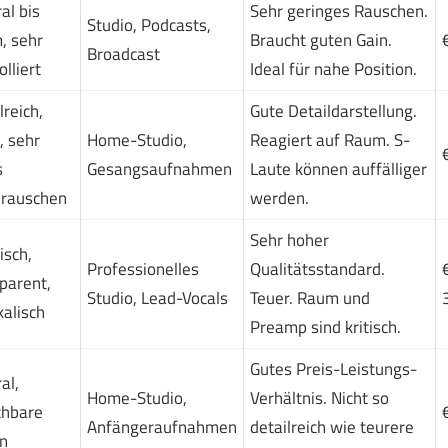
al bis
Sehr geringes Rauschen.
Studio, Podcasts,
, sehr
Braucht guten Gain.
Broadcast
olliert
Ideal für nahe Position.
lreich,
Gute Detaildarstellung.
, sehr
Home-Studio,
Reagiert auf Raum. S-
s
Gesangsaufnahmen
Laute können auffälliger
nrauschen
werden.
Sehr hoher
isch,
Professionelles
Qualitätsstandard.
parent,
Studio, Lead-Vocals
Teuer. Raum und
alisch
Preamp sind kritisch.
Gutes Preis-Leistungs-
al,
Home-Studio,
Verhältnis. Nicht so
chbare
Anfängeraufnahmen
detailreich wie teurere
n