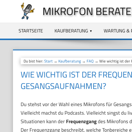
Zum
MIKROFON BERATE
Inhalt
springen
STARTSEITE
KAUFBERATUNG
WARTUNG & 
Du bist hier:
Start
→
Kaufberatung
→
FAQ
→ Wie wichtig ist der
WIE WICHTIG IST DER FREQUE
GESANGSAUFNAHMEN?
Du stehst vor der Wahl eines Mikrofons für Gesangsa
Vielleicht machst du Podcasts. Vielleicht singst du li
Situationen kann der
Frequenzgang
des Mikrofons d
Der Frequenzgang beschreibt, welche Tonbereiche ei