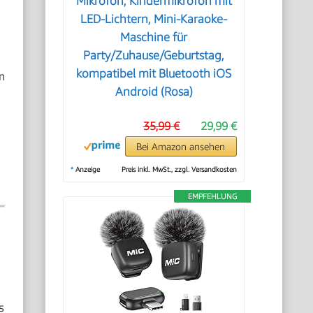
Mikrofon, Kindermikrofon mit
LED-Lichtern, Mini-Karaoke-
Maschine für
Party/Zuhause/Geburtstag,
kompatibel mit Bluetooth iOS
n
Android (Rosa)
35,99 €
29,99 €
Bei Amazon ansehen
*
Anzeige
Preis inkl. MwSt., zzgl. Versandkosten
EMPFEHLUNG
s