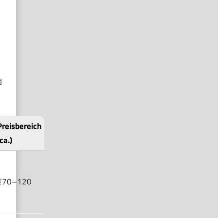
d
Preisbereich
ca.)
€70–120