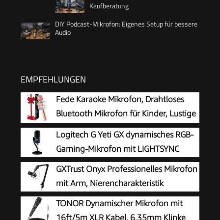
Kaufberatung
DIY Podcast-Mikrofon: Eigenes Setup für bessere
Audio
EMPFEHLUNGEN
Fede Karaoke Mikrofon, Drahtloses
Bluetooth Mikrofon für Kinder, Lustige
Geschenke Spielzeug für Teenager
Logitech G Yeti GX dynamisches RGB-
Mädchen Jungen, Tragbares KTV Lautsprecher
Gaming-Mikrofon mit LIGHTSYNC
Recorder für Smartphone PC
GXTrust Onyx Professionelles Mikrofon
mit Arm, Nierencharakteristik
TONOR Dynamischer Mikrofon mit
16ft/5m XLR Kabel, 6,35mm Klinke