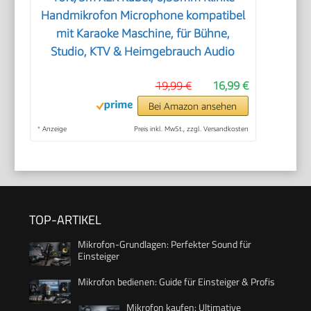
Handmikrofon Microphone kompatibel
mit Karaoke Maschine, für Bühne,
Studio, KTV & Heimgebrauch Audio
19,99 €
16,99 €
Bei Amazon ansehen
*
Anzeige
Preis inkl. MwSt., zzgl. Versandkosten
TOP-ARTIKEL
Mikrofon-Grundlagen: Perfekter Sound für
Einsteiger
Mikrofon bedienen: Guide für Einsteiger & Profis
Mikrofon kaufen: Ultimative