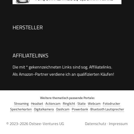
Handmikrofon Microphone
kompatibel mit Karaoke Maschine, für Bühne,
Studio, KTV & Heimgebrauch Audio
HERSTELLER
AFFILIATELINKS
Die mit * gekennzeichneten Links sind sog. Affiliatelinks.
Als Amazon-Partner verdiene ich an qualifizierten Käufen!
Weitere thematisch passende Portale:
Streaming
·
Headset
·
Actioncam
·
Ringlicht
·
Stativ
·
Webcam
·
Fotodrucker
Speicherkarten
·
Digitalkamera
·
Dashcam
·
Powerbank
·
Bluetooth Lautsprecher
© 2023-2026
Ostsee-Ventures UG
Datenschutz
·
Impressum